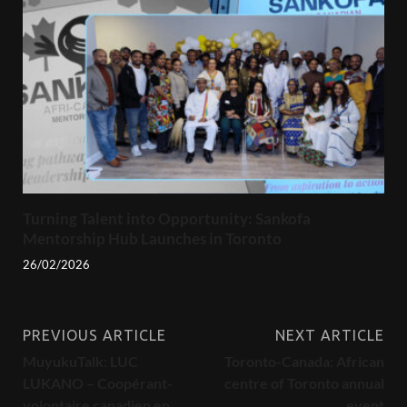
Turning Talent into Opportunity: Sankofa
Mentorship Hub Launches in Toronto
26/02/2026
PREVIOUS ARTICLE
NEXT ARTICLE
MuyukuTalk: LUC
Toronto-Canada: African
LUKANO – Coopérant-
centre of Toronto annual
volontaire canadien en
event