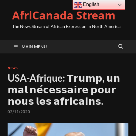
English
AfriCanada Stream
The News Stream of African Expression in North America
MAIN MENU
NEWS
USA-Afrique: 𝗧𝗿𝘂𝗺𝗽, 𝘂𝗻
𝗺𝗮𝗹 𝗻𝗲́𝗰𝗲𝘀𝘀𝗮𝗶𝗿𝗲 𝗽𝗼𝘂𝗿
𝗻𝗼𝘂𝘀 𝗹𝗲𝘀 𝗮𝗳𝗿𝗶𝗰𝗮𝗶𝗻𝘀.
02/11/2020