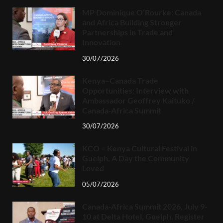
MP Dominique O’Rourke: Canada
and Africa Building Stronger
Partnerships in Trade and
Innovation
30/07/2026
Kenya–Canada Trade
Opportunities: Interview with
Ambassador Geoffrey Kaituko /
Canada-Africa Summit
30/07/2026
KCO – Kenya Cultural Festival in
Guelph, A Day the Community
Loved
05/07/2026
Canada-Africa Summit 2026, July 9-
10 at Delta Hotel, Guelph. Register