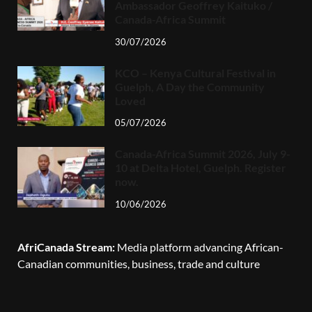
Ambassador Geoffrey Kaituko /
Canada-Africa Summit
30/07/2026
KCO – Kenya Cultural Festival in
Guelph, A Day the Community
Loved
05/07/2026
Canada-Africa Summit 2026, July 9-
10 at Delta Hotel, Guelph. Register
now.
10/06/2026
AfriCanada Stream:
Media platform advancing African-
Canadian communities, business, trade and culture