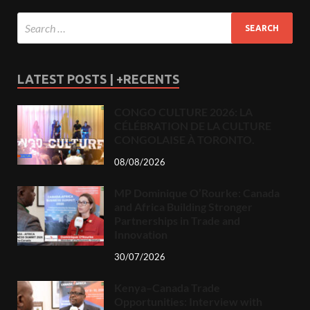
LATEST POSTS | +RECENTS
CONGO CULTURE 2026: LA
CÉLÉBRATION DE LA CULTURE
CONGOLAISE À TORONTO.
08/08/2026
MP Dominique O’Rourke: Canada
and Africa Building Stronger
Partnerships in Trade and
Innovation
30/07/2026
Kenya–Canada Trade
Opportunities: Interview with