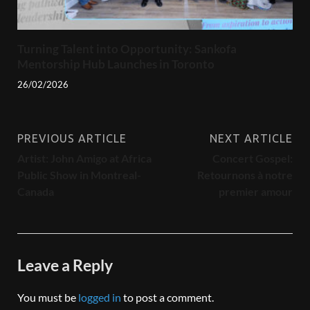
Turning Talent into Opportunity: Sankofa
Mentorship Hub Launches in Toronto
26/02/2026
PREVIOUS ARTICLE
NEXT ARTICLE
Artist: John Amigo at Africa
Concert Gospel:
Public Show in Montreal-
Retournons à notre
Canada
premier amour
Leave a Reply
You must be
logged in
to post a comment.