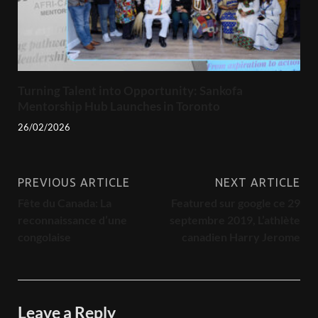
Turning Talent into Opportunity: Sankofa
Mentorship Hub Launches in Toronto
26/02/2026
PREVIOUS ARTICLE
NEXT ARTICLE
Fête du Canada: La
Featured sur google ce 29
reconnaissance d’une
septembre 2019, L’athlète
congolaise
canadien Harry Jerome
Leave a Reply