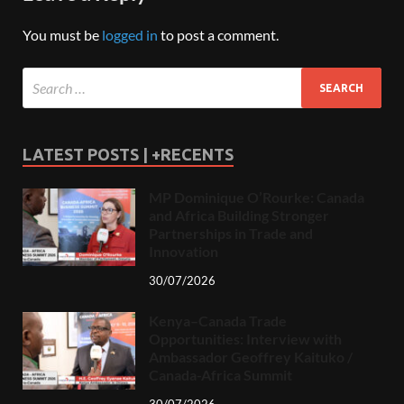
You must be
logged in
to post a comment.
LATEST POSTS | +RECENTS
MP Dominique O’Rourke: Canada
and Africa Building Stronger
Partnerships in Trade and
Innovation
30/07/2026
Kenya–Canada Trade
Opportunities: Interview with
Ambassador Geoffrey Kaituko /
Canada-Africa Summit
30/07/2026