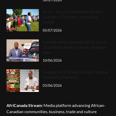
KCO – Kenya Cultural Festival in
Guelph, A Day the Community
Loved
05/07/2026
Canada-Africa Summit 2026, July 9-
10 at Delta Hotel, Guelph. Register
now.
10/06/2026
Guelph: KCO Brings Kenya Cultural
Festival to Ontario!
03/06/2026
AfriCanada Stream:
Media platform advancing African-
Canadian communities, business, trade and culture