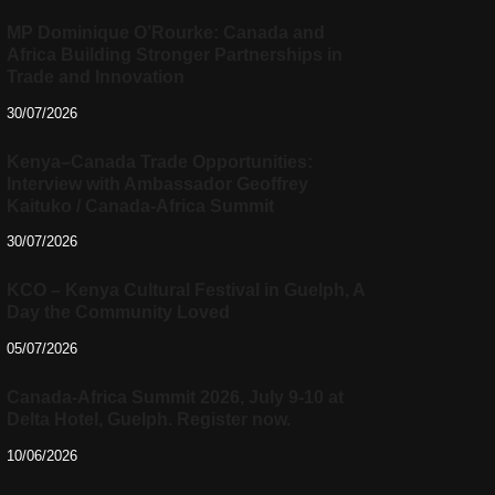
MP Dominique O’Rourke: Canada and
Africa Building Stronger Partnerships in
Trade and Innovation
30/07/2026
Kenya–Canada Trade Opportunities:
Interview with Ambassador Geoffrey
Kaituko / Canada-Africa Summit
30/07/2026
KCO – Kenya Cultural Festival in Guelph, A
Day the Community Loved
05/07/2026
Canada-Africa Summit 2026, July 9-10 at
Delta Hotel, Guelph. Register now.
10/06/2026