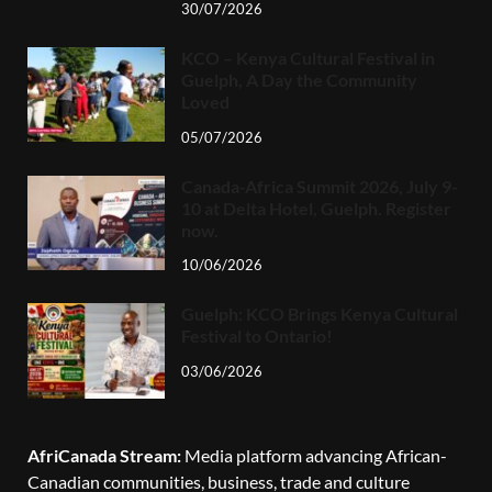
30/07/2026
KCO – Kenya Cultural Festival in
Guelph, A Day the Community
Loved
05/07/2026
Canada-Africa Summit 2026, July 9-
10 at Delta Hotel, Guelph. Register
now.
10/06/2026
Guelph: KCO Brings Kenya Cultural
Festival to Ontario!
03/06/2026
AfriCanada Stream:
Media platform advancing African-
Canadian communities, business, trade and culture