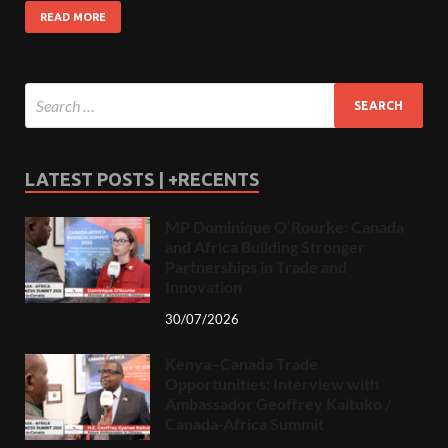
READ MORE
LATEST POSTS | +RECENTS
MP Dominique O’Rourke: Canada
and Africa Building Stronger
Partnerships in Trade and
Innovation
30/07/2026
Kenya–Canada Trade
Opportunities: Interview with
Ambassador Geoffrey Kaituko /
Canada-Africa Summit