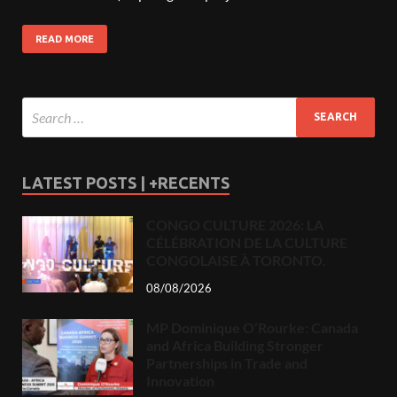
READ MORE
LATEST POSTS | +RECENTS
CONGO CULTURE 2026: LA
CÉLÉBRATION DE LA CULTURE
CONGOLAISE À TORONTO.
08/08/2026
MP Dominique O’Rourke: Canada
and Africa Building Stronger
Partnerships in Trade and
Innovation