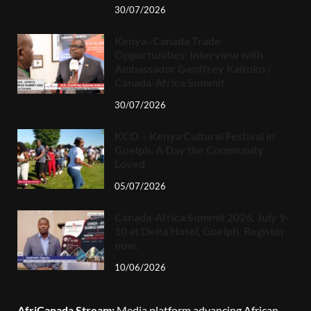
30/07/2026
Kenya–Canada Trade
Opportunities: Interview with
Ambassador Geoffrey Kaituko /
Canada-Africa Summit
30/07/2026
KCO – Kenya Cultural Festival in
Guelph, A Day the Community
Loved
05/07/2026
Canada-Africa Summit 2026, July 9-
10 at Delta Hotel, Guelph. Register
now.
10/06/2026
AfriCanada Stream:
Media platform advancing African-