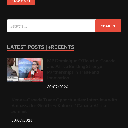
READ MORE
LATEST POSTS | +RECENTS
MP Dominique O’Rourke: Canada
and Africa Building Stronger
Partnerships in Trade and
Innovation
30/07/2026
Kenya–Canada Trade Opportunities: Interview with
Ambassador Geoffrey Kaituko / Canada-Africa
Summit
30/07/2026