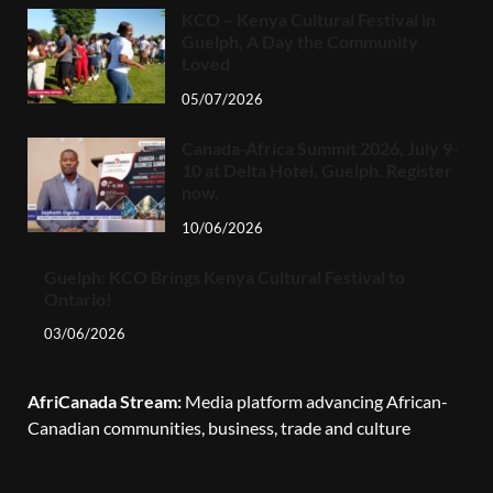
KCO – Kenya Cultural Festival in
Guelph, A Day the Community
Loved
05/07/2026
Canada-Africa Summit 2026, July 9-
10 at Delta Hotel, Guelph. Register
now.
10/06/2026
Guelph: KCO Brings Kenya Cultural Festival to
Ontario!
03/06/2026
AfriCanada Stream:
Media platform advancing African-
Canadian communities, business, trade and culture