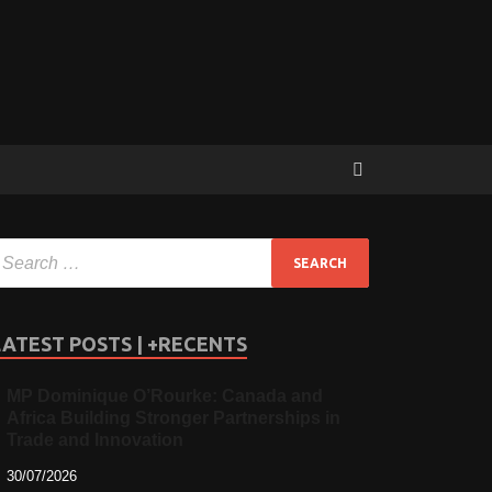
LATEST POSTS | +RECENTS
MP Dominique O’Rourke: Canada and
Africa Building Stronger Partnerships in
Trade and Innovation
30/07/2026