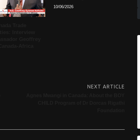
10/06/2026
nada Trade
ies: Interview
ssador Geoffrey
Canada-Africa
NEXT ARTICLE
o
Agnes Mwangi in Canada: About the BOY
CHILD Program of Dr Dorcas Rigathi
Foundation