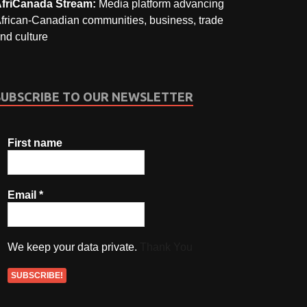
friCanada Stream:
Media platform advancing
frican-Canadian communities, business, trade
nd culture
SUBSCRIBE TO OUR NEWSLETTER
First name
Email
*
We keep your data private.
Thank You