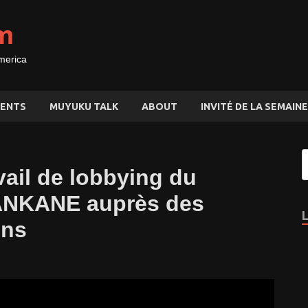
m
merica
ENTS
MUYUKU TALK
ABOUT
INVITÉ DE LA SEMAINE
vail de lobbying du
ANKANE auprès des
ens