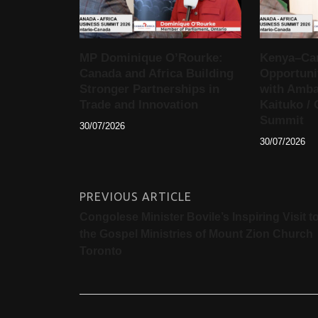
MP Dominique O’Rourke:
Kenya–Ca
Canada and Africa Building
Opportunit
Stronger Partnerships in
with Amba
Trade and Innovation
Kaituko / 
Summit
30/07/2026
30/07/2026
PREVIOUS ARTICLE
Congolese Minister Bovile’s Inspiring Visit t
the Gospel Ministries of Mount Zion Church
Toronto