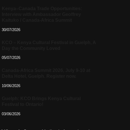
Kenya–Canada Trade Opportunities:
Interview with Ambassador Geoffrey
Kaituko / Canada-Africa Summit
30/07/2026
KCO – Kenya Cultural Festival in Guelph, A
Day the Community Loved
05/07/2026
Canada-Africa Summit 2026, July 9-10 at
Delta Hotel, Guelph. Register now.
10/06/2026
Guelph: KCO Brings Kenya Cultural
Festival to Ontario!
03/06/2026