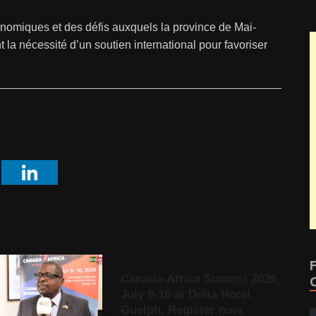
onomiques et des défis auxquels la province de Mai-
 la nécessité d’un soutien international pour favoriser
Canada-Africa Summit 2026,
July 9-10 at Delta Hotel,
Guelph. Register now.