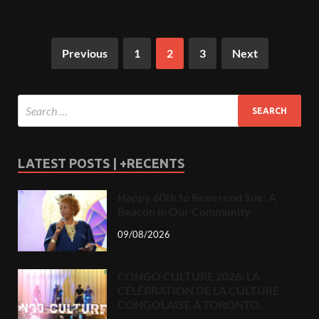
Previous
1
2
3
Next
LATEST POSTS | +RECENTS
Happy 60th to Reverend Sue: A
Beacon in Our Community
09/08/2026
CONGO CULTURE 2026: LA
CÉLÉBRATION DE LA CULTURE
CONGOLAISE À TORONTO.