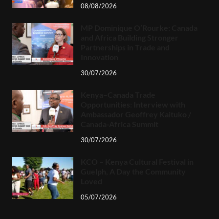
08/08/2026
MP Dominique O’Rourke: Canada
and Africa Building Stronger
Partnerships in Trade and
Innovation
30/07/2026
Kenya–Canada Trade
Opportunities: Interview with
Ambassador Geoffrey Kaituko /
Canada-Africa Summit
30/07/2026
KCO – Kenya Cultural Festival in
Guelph, A Day the Community
Loved
05/07/2026