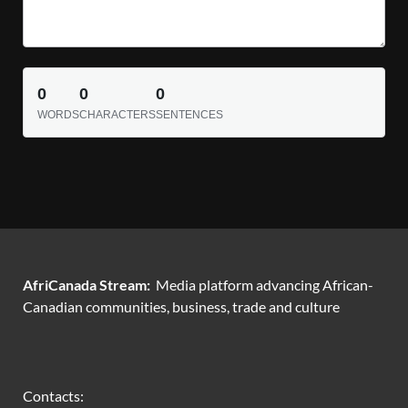
0
0
0
WORDS
CHARACTERS
SENTENCES
AfriCanada Stream:
Media platform advancing African-
Canadian communities, business, trade and culture
Contacts: