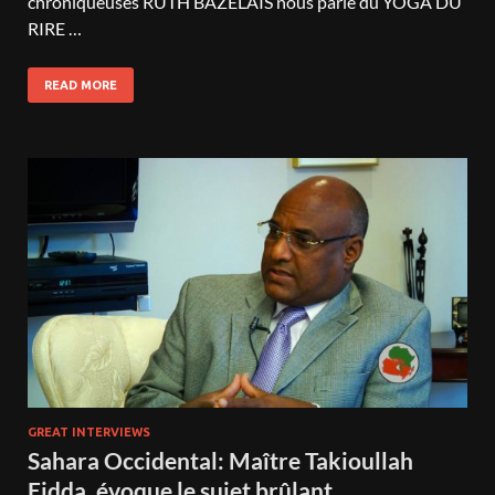
chroniqueuses RUTH BAZELAIS nous parle du YOGA DU
RIRE …
READ MORE
GREAT INTERVIEWS
Sahara Occidental: Maître Takioullah
Eidda, évoque le sujet brûlant.